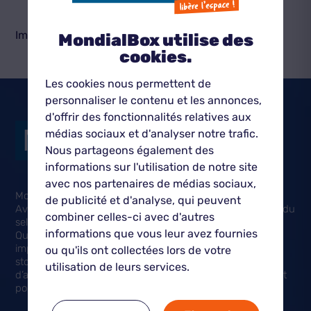
Impossible de charger cette étape.
MondialBox utilise des
cookies.
Les cookies nous permettent de
personnaliser le contenu et les annonces,
d'offrir des fonctionnalités relatives aux
médias sociaux et d'analyser notre trafic.
Nous partageons également des
informations sur l'utilisation de notre site
avec nos partenaires de médias sociaux,
MondialBox®, le self-stockage flexible et ouvert à tous.
de publicité et d'analyse, qui peuvent
Avec plus de 90 centres, MondialBox® est un des leader du
combiner celles-ci avec d'autres
self-stockage mixte, proposant des box outdoor et indoor.
informations que vous leur avez fournies
Que ce soit pour des projets planifiés ou des situations
imprévues, MondialBox® offre des solutions de self-
ou qu'ils ont collectées lors de votre
stockage simples et flexibles s’adaptant aux exigences
utilisation de leurs services.
d’aujourd’hui, à chaque fois que le besoin s’en fait sentir et
pour tout le temps nécessaire.