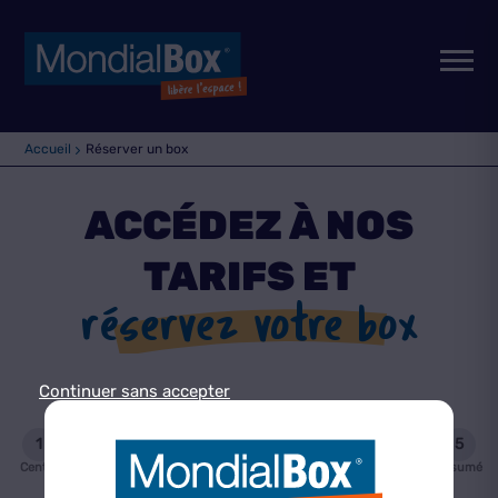
Accueil
Réserver un box
ACCÉDEZ À NOS
TARIFS ET
réservez votre box
Continuer sans accepter
1
2
3
4
5
Centre
Informations
Prix
Données
Résumé
contractuelles