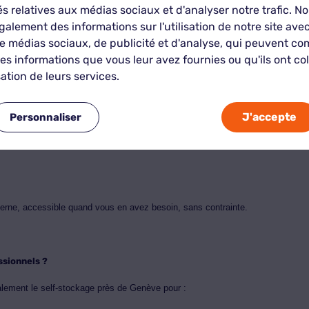
és relatives aux médias sociaux et d'analyser notre trafic. N
alement des informations sur l'utilisation de notre site ave
e médias sociaux, de publicité et d'analyse, qui peuvent co
er leurs affaires ?
res informations que vous leur avez fournies ou qu'ils ont col
sation de leurs services.
mbreuses raisons :
tional
J'accepte
Personnaliser
erne, accessible quand vous en avez besoin, sans contrainte.
ssionnels ?
galement le self-stockage près de Genève pour :