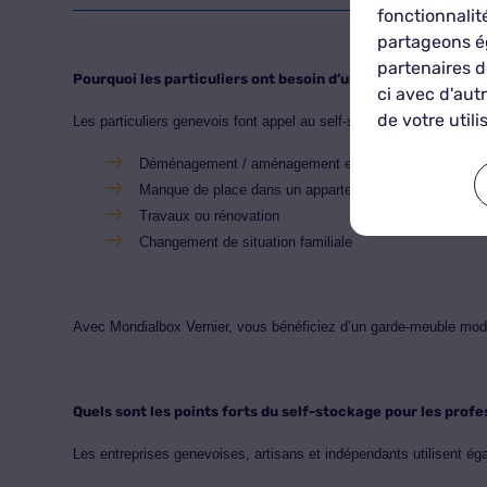
fonctionnalit
partageons ég
partenaires d
Pourquoi les particuliers ont besoin d’un box pour entrepos
ci avec d'aut
de votre utili
Les particuliers genevois font appel au self-stockage pour de no
Déménagement / aménagement en Suisse ou à l’interna
Manque de place dans un appartement
Travaux ou rénovation
Changement de situation familiale
Avec Mondialbox Vernier, vous bénéficiez d’un garde-meuble mod
Quels sont les points forts du self-stockage pour les profe
Les entreprises genevoises, artisans et indépendants utilisent é