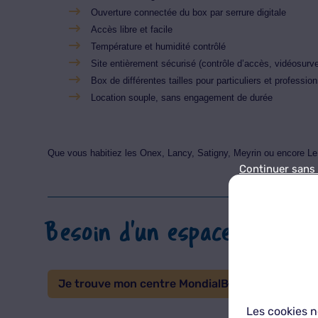
Ouverture connectée du box par serrure digitale
Accès libre et facile
Température et humidité contrôlé
Site entièrement sécurisé (contrôle d’accès, vidéosurve
Box de différentes tailles pour particuliers et professio
Location souple, sans engagement de durée
Que vous habitiez les Onex, Lancy, Satigny, Meyrin ou encore L
Continuer sans
Besoin d'un espace de stoc
Je trouve mon centre MondialBox
Les cookies n