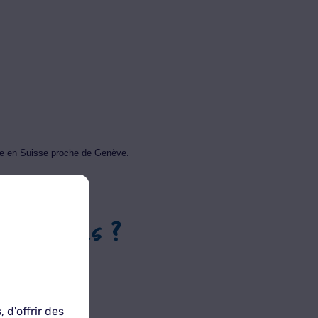
age en Suisse proche de Genève.
 chez vous ?
d'offrir des