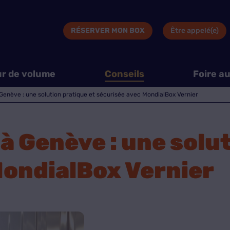
RÉSERVER MON BOX
Être appelé(e)
ur de volume
Conseils
Foire a
Genève : une solution pratique et sécurisée avec MondialBox Vernier
à Genève : une solut
MondialBox Vernier