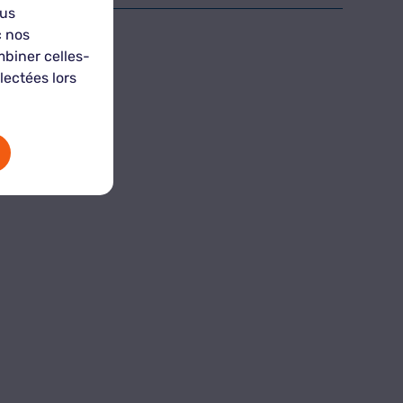
ous
c nos
mbiner celles-
lectées lors