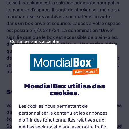
Le self-stockage est la solution adéquate pour palier
le manque d’espace. Il s’agit de stocker soi-même sa
marchandise, ses archives, son matériel ou autre,
dans un box privé et sécurisé. L’accès à votre espace
est possible 7j/7, 24h/24. La dénomination “Drive”
signifie que que le box est accessible de plain-pied,
Continuer sans accepter
directement avec votre véhicule. Une option idéale
quand on doit charger ou décharger du matériel ou
des affaires lourdes. Attention néanmoins, toutes les
sociétés spécialisées dans le stockage ne proposent
pas ce service.
MondialBox utilise des
Stockez toutes vos affaires
cookies.
Vous pouvez stocker au sein de nos box toutes sortes
Les cookies nous permettent de
d’affaires : mobilier, archives, marchandises sèches,
personnaliser le contenu et les annonces,
équipements informatiques, électronique, mobilier...
d'offrir des fonctionnalités relatives aux
Sans craindre qu’elles soient endommagées ! Chaque
médias sociaux et d'analyser notre trafic.