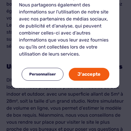
box est à l’abri de la lumière et étanche. Vous pouvez
Nous partageons également des
également y installer des rayonnages pour faciliter
informations sur l'utilisation de notre site
votre organisation et l’entreposage de vos produits.
avec nos partenaires de médias sociaux,
Le box fait office d’arrière-boutique ou de local de
de publicité et d'analyse, qui peuvent
stockage sans les contraintes courantes : petite
combiner celles-ci avec d'autres
superficie, pièce mal agencée, problèmes de
informations que vous leur avez fournies
sécurité…
ou qu'ils ont collectées lors de votre
utilisation de leurs services.
Un box à la mesure des vos besoins
J'accepte
Personnaliser
Différentes
tailles de box
sont disponibles à la
location. Nous proposons plusieurs modèles de box
indoor et outdoor, avec une superficie allant de 5m² à
28m², soit la taille d’un grand studio. Notre simulateur
de volume en ligne, vous permet d’estimer le modèle
de box requis. Néanmoins, nous vous conseillons de
vous rendre sur place pour visiter le site le plus
proche de vos bureaux et pour poser vos questions à