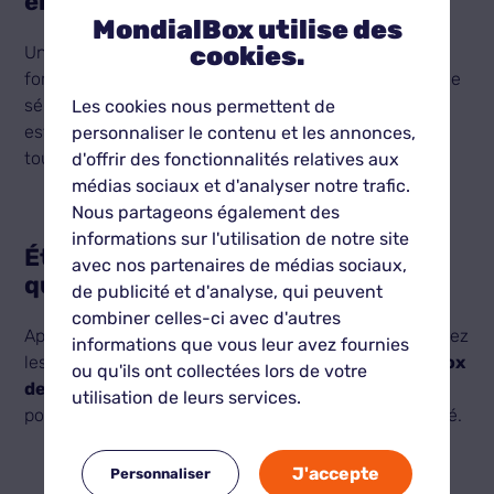
en ligne
MondialBox utilise des
cookies.
Une fois votre choix fait, il vous suffit de remplir le
formulaire de réservation avec vos coordonnées et de
sélectionner votre mode de paiement. La plateforme
Les cookies nous permettent de
est sécurisée, vous garantissant une transaction en
personnaliser le contenu et les annonces,
toute sérénité.
d'offrir des fonctionnalités relatives aux
médias sociaux et d'analyser notre trafic.
Nous partageons également des
informations sur l'utilisation de notre site
Étape 6 - Accédez à votre box dès
avec nos partenaires de médias sociaux,
que nécessaire
de publicité et d'analyse, qui peuvent
combiner celles-ci avec d'autres
Après confirmation de votre réservation, vous recevrez
informations que vous leur avez fournies
les informations nécessaires pour accéder à votre
box
ou qu'ils ont collectées lors de votre
de stockage
. Grâce à l’accès
24h/24 et 7j/7
, vous
utilisation de leurs services.
pouvez déposer ou retirer vos affaires en toute liberté.
J'accepte
Personnaliser