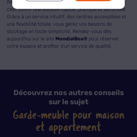
Réserver un
box de stockage MondialBox®
en ligne,
c’est s’offrir une solution rapide, pratique et sécurisée.
Grâce à un service intuitif, des centres accessibles et
une flexibilité totale, vous gérez vos besoins de
stockage en toute simplicité. Rendez-vous dès
aujourd’hui sur le site
MondialBox®
pour réserver
votre espace et profiter d’un service de qualité.
Découvrez nos autres conseils
sur le sujet
Garde-meuble pour maison
et appartement