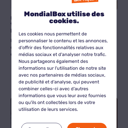
MondialBox utilise des
Utiliser un box de stockage pour des
cookies.
travaux de rénovation : une solution
pratique et sécurisée
Les cookies nous permettent de
Les travaux de rénovation, qu’ils soient mineurs
personnaliser le contenu et les annonces,
ou majeurs, transforment souvent votre maison
d'offrir des fonctionnalités relatives aux
en chantier.
médias sociaux et d'analyser notre trafic.
Nous partageons également des
Lire la suite
informations sur l'utilisation de notre site
avec nos partenaires de médias sociaux,
de publicité et d'analyse, qui peuvent
combiner celles-ci avec d'autres
informations que vous leur avez fournies
ou qu'ils ont collectées lors de votre
utilisation de leurs services.