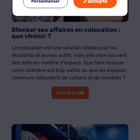
J'accepte
Personnaliser
Stocker ses affaires en colocation :
que choisir ?
La colocation est une solution idéale pour les
étudiants et jeunes actifs, mais elle pose souvent
des défis en matière d’espace. Que faire lorsque
votre chambre est trop petite ou que les espaces
communs débordent de cartons et de meubles ?
Lire la suite